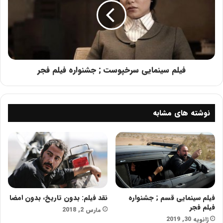
فجر
عوامل این فیلم سینمایی عبارتند از:
کارگردان: رسول صدرعاملی،
فیلمنامه‌نویس: پرویز شهبازی، مدیر فیلمبرداری: هومن
بهمنش، چهره‌پرداز: عبدالله اسکندری، طراح صحنه و لباس:
فیلم سینمایی سرخپوست ; جشنواره فیلم فجر
آتوسا قلمفرسایی، تدوین: مصطفی خرقه‌پوش، صدابردار:
منصور شهبازی، صداگذار: سیدمحمود موسوی‌نژاد، موسیقی:
کریستف رضاعی، جلوه‌های ویژه بصری: جواد مطوری،
نوشته های مشابه
جلوه‌های ویژه میدانی: آرش آقابیک، عکاس: مریم
تخت‌کشیان و تهیه کننده: مسعود ردایی.
فیلم سینمایی قسم ; جشنواره
نقد فیلم: بدون تاریخ، بدون امضا
فیلم فجر
مارس 2, 2018
ژانویه 30, 2019