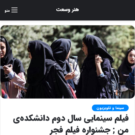
منو
سینما و تلویزیون
فیلم سینمایی سال دوم دانشکده‌ی
من ; جشنواره فیلم فجر