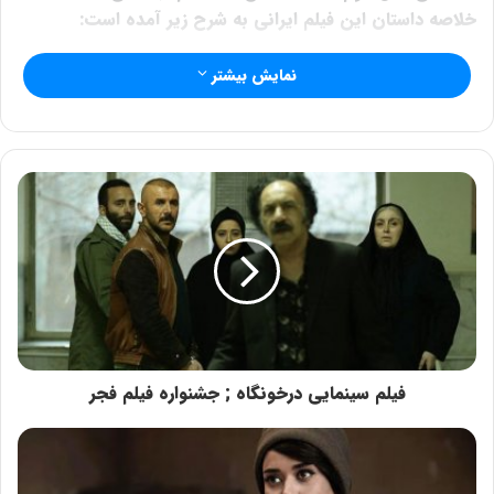
خلاصه داستان این فیلم ایرانی به شرح زیر آمده است:
نمایش بیشتر
مهتاب و آوا دانشجویان سال دوم دانشکده
هستند که به اتفاق تعدادی دیگر از
همکلاسی‌هایشان برای یک سفر چند روزه
دانشجویی از تهران به اصفهان می‌روند.
از بازیگران فیلم سینمایی « سال دوم دانکشده‌ من » می‌توان
به علی مصفا، شیوا خسرومهر، مریم بوبانی، شقایق فراهانی،
ویسکا آسایش، پدرام شریفی، سها نیاستی و فرشته ارسطویی
فیلم سینمایی درخونگاه ; جشنواره فیلم فجر
اشاره کرد.
همچنین بخوانید :
معرفی فیلم درخونگاه ; جشنواره فیلم